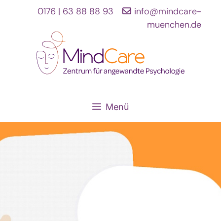
Zum
0176 | 63 88 88 93
info@mindcare-
Inhalt
muenchen.de
springen
Menü